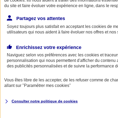
de
cookies
. Ils nous aident à traiter des informations essentie
Donner toute leur place aux territoires
du site et faire évoluer votre expérience en ligne, dans le resp
Porter l'élan du rugby féminin
Partagez vos attentes
Soyez toujours plus satisfait en acceptant les
cookies
de mes
utilisateurs qui nous aident à faire évoluer nos offres et nos 
Enrichissez votre expérience
Naviguez selon vos préférences avec les
cookies et traceur
personnalisation qui nous permettent d'afficher du contenu a
des publicités personnalisées et de suivre la performance
Vous êtes libre de les accepter, de les refuser comme de cha
allant sur
"Paramétrer mes
cookies
"
Nos actualités
Retour à la section précédente
Fermer le menu principal
Consulter notre politique de
cookies