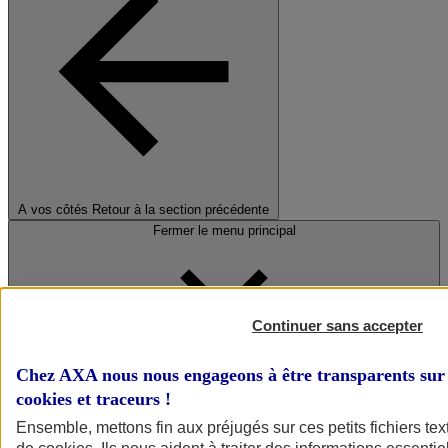
A vos côtés
Retour à la section précédente
Fermer le menu principal
Continuer sans accepter
Chez AXA nous nous engageons à être transparents sur 
cookies et traceurs
!
Préserver la nature et le climat
Ensemble, mettons fin aux préjugés sur ces petits fichiers te
Faire avancer la solidarité et l'inclusion