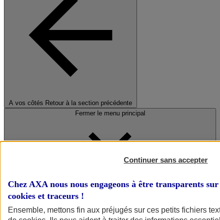
A vos côtés
Retour à la section précédente
Fermer le menu principal
Continuer sans accepter
Chez AXA nous nous engageons à être transparents sur 
cookies et traceurs
!
Préserver la nature et le climat
Ensemble, mettons fin aux préjugés sur ces petits fichiers te
Faire avancer la solidarité et l'inclusion