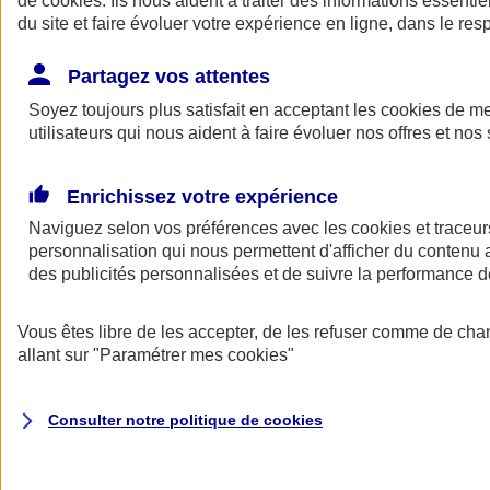
de
cookies
. Ils nous aident à traiter des informations essentie
Donner toute leur place aux territoires
du site et faire évoluer votre expérience en ligne, dans le resp
Porter l'élan du rugby féminin
Partagez vos attentes
Soyez toujours plus satisfait en acceptant les
cookies
de mes
utilisateurs qui nous aident à faire évoluer nos offres et nos 
Enrichissez votre expérience
Naviguez selon vos préférences avec les
cookies et traceur
personnalisation qui nous permettent d'afficher du contenu a
des publicités personnalisées et de suivre la performance
Vous êtes libre de les accepter, de les refuser comme de cha
allant sur
"Paramétrer mes
cookies
"
Nos actualités
Retour à la section précédente
Fermer le menu principal
Consulter notre politique de
cookies