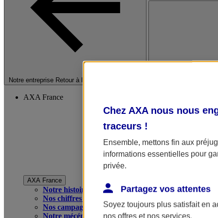
Fermer le menu princip
Notre entreprise
Retour à la section précédente
AXA France
Chez AXA nous nous enga
traceurs
!
Ensemble, mettons fin aux préjugé
informations essentielles pour gar
privée.
AXA France
Partagez vos attentes
Notre histoire
Nos chiffres clés
Soyez toujours plus satisfait en 
Nos campagnes publicitaires
Notre mécénat
nos offres et nos services.