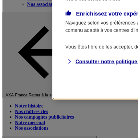
Nos associations
Enrichissez votre expé
Naviguez selon vos préférences 
contenu adapté à vos centres d'i
Vous êtes libre de les accepter, 
Consulter notre politiqu
Fermer le menu principal
AXA France
Retour à la section précédente
Notre histoire
Nos chiffres clés
Nos campagnes publicitaires
Notre mécénat
Nos associations