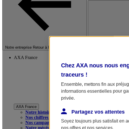
Fermer le menu princip
Notre entreprise
Retour à la section précédente
AXA France
Chez AXA nous nous enga
traceurs
!
Ensemble, mettons fin aux préjugé
informations essentielles pour gar
privée.
AXA France
Partagez vos attentes
Notre histoire
Nos chiffres clés
Soyez toujours plus satisfait en 
Nos campagnes publicitaires
Notre mécénat
nos offres et nos services.