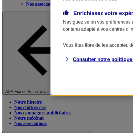
Nos associations
Enrichissez votre expé
Naviguez selon vos préférences 
contenu adapté à vos centres d'i
Vous êtes libre de les accepter, 
Consulter notre politiqu
Fermer le menu principal
AXA France
Retour à la section précédente
Notre histoire
Nos chiffres clés
Nos campagnes publicitaires
Notre mécénat
Nos associations