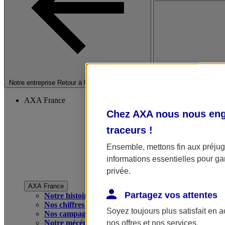
Fermer le menu princip
Notre entreprise
Retour à la section précédente
AXA France
Chez AXA nous nous enga
traceurs
!
Ensemble, mettons fin aux préjugé
informations essentielles pour gar
privée.
AXA France
Partagez vos attentes
Notre histoire
Nos chiffres clés
Soyez toujours plus satisfait en 
Nos campagnes publicitaires
Notre mécénat
nos offres et nos services.