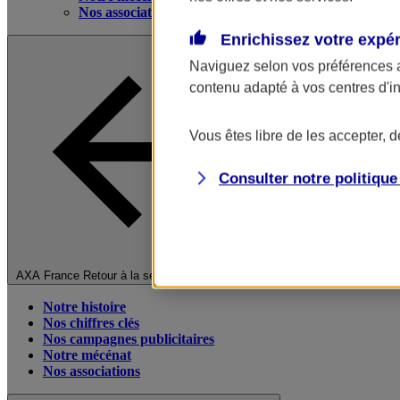
Nos associations
Enrichissez votre expé
Naviguez selon vos préférences 
contenu adapté à vos centres d'i
Vous êtes libre de les accepter, 
Consulter notre politiqu
Fermer le menu principal
AXA France
Retour à la section précédente
Notre histoire
Nos chiffres clés
Nos campagnes publicitaires
Notre mécénat
Nos associations