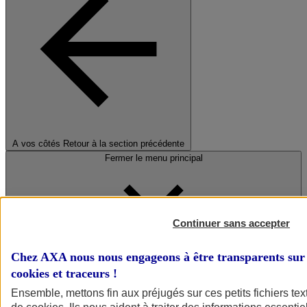
A vos côtés
Retour à la section précédente
Fermer le menu principal
Continuer sans accepter
Chez AXA nous nous engageons à être transparents sur 
cookies et traceurs
!
Préserver la nature et le climat
Ensemble, mettons fin aux préjugés sur ces petits fichiers te
Faire avancer la solidarité et l'inclusion