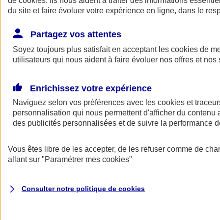
de
cookies
. Ils nous aident à traiter des informations essentie
Donner toute leur place aux territoires
du site et faire évoluer votre expérience en ligne, dans le resp
Porter l'élan du rugby féminin
Partagez vos attentes
Soyez toujours plus satisfait en acceptant les
cookies
de mes
utilisateurs qui nous aident à faire évoluer nos offres et nos 
Enrichissez votre expérience
Naviguez selon vos préférences avec les
cookies et traceur
personnalisation qui nous permettent d'afficher du contenu a
des publicités personnalisées et de suivre la performance
Vous êtes libre de les accepter, de les refuser comme de cha
allant sur
"Paramétrer mes
cookies
"
Nos actualités
Retour à la section précédente
Fermer le menu principal
Consulter notre politique de
cookies