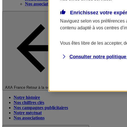
Nos associations
Enrichissez votre expé
Naviguez selon vos préférences 
contenu adapté à vos centres d'i
Vous êtes libre de les accepter, 
Consulter notre politiqu
Fermer le menu principal
AXA France
Retour à la section précédente
Notre histoire
Nos chiffres clés
Nos campagnes publicitaires
Notre mécénat
Nos associations