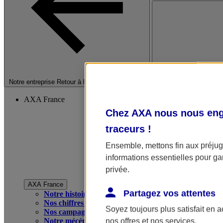
Fermer le menu princip
Notre entreprise
Retour à la section précédente
AXA France
Chez AXA nous nous enga
traceurs
!
Ensemble, mettons fin aux préjugé
informations essentielles pour gar
privée.
AXA France
Partagez vos attentes
Notre histoire
Nos chiffres clés
Soyez toujours plus satisfait en 
Nos campagnes publicitaires
Notre mécénat
nos offres et nos services.