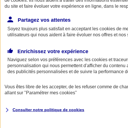
de
cookies
. Ils nous aident à traiter des informations essentie
Donner toute leur place aux territoires
du site et faire évoluer votre expérience en ligne, dans le resp
Porter l'élan du rugby féminin
Partagez vos attentes
Soyez toujours plus satisfait en acceptant les
cookies
de mes
utilisateurs qui nous aident à faire évoluer nos offres et nos 
Enrichissez votre expérience
Naviguez selon vos préférences avec les
cookies et traceur
personnalisation qui nous permettent d'afficher du contenu a
des publicités personnalisées et de suivre la performance
Vous êtes libre de les accepter, de les refuser comme de cha
allant sur
"Paramétrer mes
cookies
"
Nos actualités
Retour à la section précédente
Fermer le menu principal
Consulter notre politique de
cookies