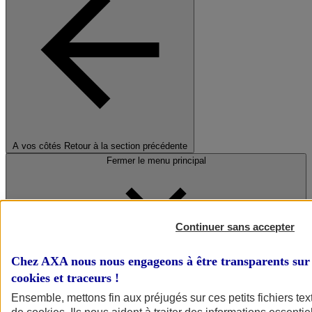
A vos côtés
Retour à la section précédente
Fermer le menu principal
Continuer sans accepter
Chez AXA nous nous engageons à être transparents sur 
cookies et traceurs
!
Préserver la nature et le climat
Ensemble, mettons fin aux préjugés sur ces petits fichiers te
Faire avancer la solidarité et l'inclusion