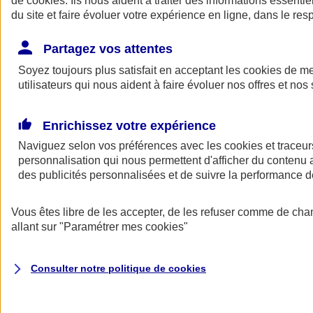
de
cookies
. Ils nous aident à traiter des informations essentie
Donner toute leur place aux territoires
du site et faire évoluer votre expérience en ligne, dans le resp
Porter l'élan du rugby féminin
Partagez vos attentes
Soyez toujours plus satisfait en acceptant les
cookies
de mes
utilisateurs qui nous aident à faire évoluer nos offres et nos 
Enrichissez votre expérience
Naviguez selon vos préférences avec les
cookies et traceur
personnalisation qui nous permettent d'afficher du contenu a
des publicités personnalisées et de suivre la performance
Vous êtes libre de les accepter, de les refuser comme de cha
allant sur
"Paramétrer mes
cookies
"
Nos actualités
Retour à la section précédente
Fermer le menu principal
Consulter notre politique de
cookies