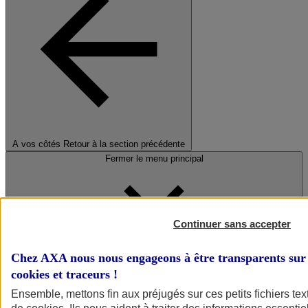
A vos côtés
Retour à la section précédente
Fermer le menu principal
Continuer sans accepter
Chez AXA nous nous engageons à être transparents sur 
cookies et traceurs
!
Préserver la nature et le climat
Ensemble, mettons fin aux préjugés sur ces petits fichiers te
Faire avancer la solidarité et l'inclusion