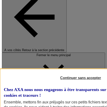
A vos côtés
Retour à la section précédente
Fermer le menu principal
Continuer sans accepter
Chez AXA nous nous engageons à être transparents sur 
cookies et traceurs
!
Préserver la nature et le climat
Ensemble, mettons fin aux préjugés sur ces petits fichiers te
Faire avancer la solidarité et l'inclusion