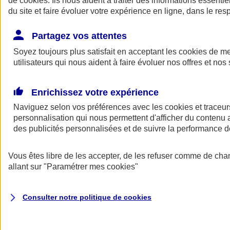
de
cookies
. Ils nous aident à traiter des informations essentie
Donner toute leur place aux territoires
du site et faire évoluer votre expérience en ligne, dans le resp
Porter l'élan du rugby féminin
Partagez vos attentes
Soyez toujours plus satisfait en acceptant les
cookies
de mes
utilisateurs qui nous aident à faire évoluer nos offres et nos 
Enrichissez votre expérience
Naviguez selon vos préférences avec les
cookies et traceur
personnalisation qui nous permettent d'afficher du contenu a
des publicités personnalisées et de suivre la performance
Vous êtes libre de les accepter, de les refuser comme de cha
allant sur
"Paramétrer mes
cookies
"
Nos actualités
Retour à la section précédente
Fermer le menu principal
Consulter notre politique de
cookies