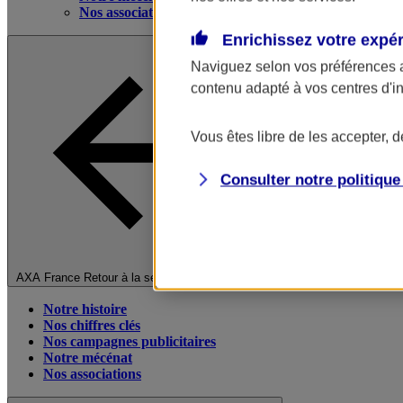
Nos associations
Enrichissez votre expé
Naviguez selon vos préférences 
contenu adapté à vos centres d'i
Vous êtes libre de les accepter, 
Consulter notre politiqu
Fermer le menu principal
AXA France
Retour à la section précédente
Notre histoire
Nos chiffres clés
Nos campagnes publicitaires
Notre mécénat
Nos associations