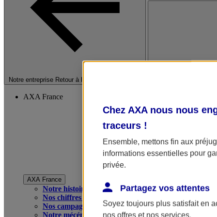
Fermer le menu princip
Notre entreprise
Retour à la section précédente
AXA France
Chez AXA nous nous enga
traceurs
!
Ensemble, mettons fin aux préjugé
informations essentielles pour gar
privée.
AXA France
Partagez vos attentes
Notre histoire
Nos chiffres clés
Soyez toujours plus satisfait en 
Nos campagnes publicitaires
Notre mécénat
nos offres et nos services.