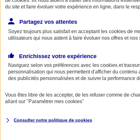
de
cookies
. Ils nous aident à traiter des informations essentie
Donner toute leur place aux territoires
du site et faire évoluer votre expérience en ligne, dans le resp
Porter l'élan du rugby féminin
Partagez vos attentes
Soyez toujours plus satisfait en acceptant les
cookies
de mes
utilisateurs qui nous aident à faire évoluer nos offres et nos 
Enrichissez votre expérience
Naviguez selon vos préférences avec les
cookies et traceur
personnalisation qui nous permettent d'afficher du contenu a
des publicités personnalisées et de suivre la performance
Vous êtes libre de les accepter, de les refuser comme de cha
allant sur
"Paramétrer mes
cookies
"
Nos actualités
Retour à la section précédente
Fermer le menu principal
Consulter notre politique de
cookies