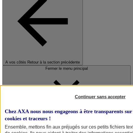
A vos côtés
Retour à la section précédente
Fermer le menu principal
Continuer sans accepter
Chez AXA nous nous engageons à être transparents sur 
cookies et traceurs
!
Préserver la nature et le climat
Ensemble, mettons fin aux préjugés sur ces petits fichiers te
Faire avancer la solidarité et l'inclusion