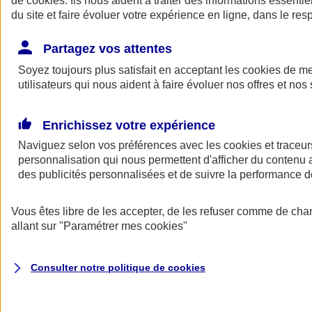
de
cookies
. Ils nous aident à traiter des informations essentie
Donner toute leur place aux territoires
du site et faire évoluer votre expérience en ligne, dans le resp
Porter l'élan du rugby féminin
Partagez vos attentes
Soyez toujours plus satisfait en acceptant les
cookies
de mes
utilisateurs qui nous aident à faire évoluer nos offres et nos 
Enrichissez votre expérience
Naviguez selon vos préférences avec les
cookies et traceur
personnalisation qui nous permettent d'afficher du contenu a
des publicités personnalisées et de suivre la performance
Vous êtes libre de les accepter, de les refuser comme de cha
allant sur
"Paramétrer mes
cookies
"
Nos actualités
Retour à la section précédente
Fermer le menu principal
Consulter notre politique de
cookies