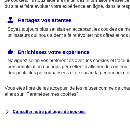
de
cookies
. Ils nous aident à traiter des informations essentie
Donner toute leur place aux territoires
du site et faire évoluer votre expérience en ligne, dans le resp
Porter l'élan du rugby féminin
Partagez vos attentes
Soyez toujours plus satisfait en acceptant les
cookies
de mes
utilisateurs qui nous aident à faire évoluer nos offres et nos 
Enrichissez votre expérience
Naviguez selon vos préférences avec les
cookies et traceur
personnalisation qui nous permettent d'afficher du contenu a
des publicités personnalisées et de suivre la performance
Vous êtes libre de les accepter, de les refuser comme de cha
allant sur
"Paramétrer mes
cookies
"
Nos actualités
Retour à la section précédente
Fermer le menu principal
Consulter notre politique de
cookies