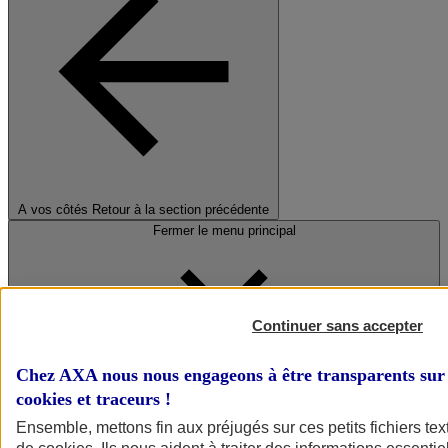
A vos côtés
Retour à la section précédente
Fermer le menu principal
Continuer sans accepter
Chez AXA nous nous engageons à être transparents sur 
cookies et traceurs
!
Préserver la nature et le climat
Ensemble, mettons fin aux préjugés sur ces petits fichiers te
Faire avancer la solidarité et l'inclusion