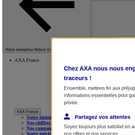
Fermer le menu princip
Notre entreprise
Retour à la section précédente
AXA France
Chez AXA nous nous enga
traceurs
!
Ensemble, mettons fin aux préjugé
informations essentielles pour gar
privée.
AXA France
Partagez vos attentes
Notre histoire
Nos chiffres clés
Soyez toujours plus satisfait en 
Nos campagnes publicitaires
Notre mécénat
nos offres et nos services.