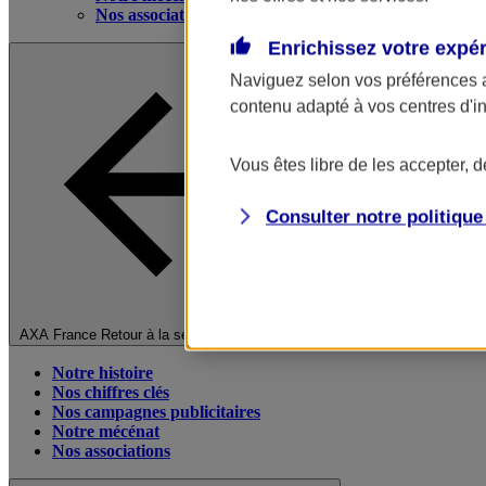
Nos associations
Enrichissez votre expé
Naviguez selon vos préférences 
contenu adapté à vos centres d'i
Vous êtes libre de les accepter, 
Consulter notre politiqu
Fermer le menu principal
AXA France
Retour à la section précédente
Notre histoire
Nos chiffres clés
Nos campagnes publicitaires
Notre mécénat
Nos associations