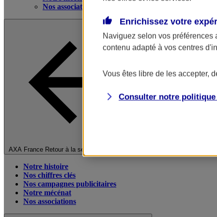
Nos associations
Enrichissez votre expé
Naviguez selon vos préférences 
contenu adapté à vos centres d'i
Vous êtes libre de les accepter, 
Consulter notre politiqu
Fermer le menu principal
AXA France
Retour à la section précédente
Notre histoire
Nos chiffres clés
Nos campagnes publicitaires
Notre mécénat
Nos associations