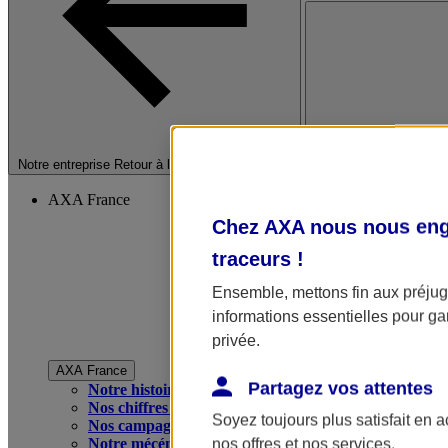
Fermer le menu princip
Notre entreprise
Retour à la section précédente
AXA France
Chez AXA nous nous enga
traceurs
!
Ensemble, mettons fin aux préjugé
informations essentielles pour gar
privée.
AXA France
Partagez vos attentes
Notre histoire
Nos chiffres clés
Soyez toujours plus satisfait en 
Nos campagnes publicitaires
Notre mécénat
nos offres et nos services.