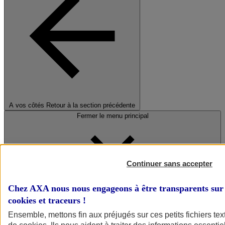
A vos côtés
Retour à la section précédente
Fermer le menu principal
Continuer sans accepter
Chez AXA nous nous engageons à être transparents sur 
cookies et traceurs
!
Préserver la nature et le climat
Ensemble, mettons fin aux préjugés sur ces petits fichiers te
Faire avancer la solidarité et l'inclusion