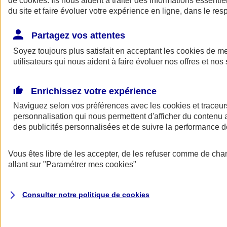
de
cookies
. Ils nous aident à traiter des informations essentie
Donner toute leur place aux territoires
du site et faire évoluer votre expérience en ligne, dans le resp
Porter l'élan du rugby féminin
Partagez vos attentes
Soyez toujours plus satisfait en acceptant les
cookies
de mes
utilisateurs qui nous aident à faire évoluer nos offres et nos 
Enrichissez votre expérience
Naviguez selon vos préférences avec les
cookies et traceur
personnalisation qui nous permettent d'afficher du contenu a
des publicités personnalisées et de suivre la performance
Vous êtes libre de les accepter, de les refuser comme de cha
allant sur
"Paramétrer mes
cookies
"
Nos actualités
Retour à la section précédente
Fermer le menu principal
Consulter notre politique de
cookies