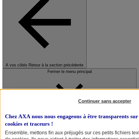
A vos côtés
Retour à la section précédente
Fermer le menu principal
Continuer sans accepter
Chez AXA nous nous engageons à être transparents sur 
cookies et traceurs
!
Préserver la nature et le climat
Ensemble, mettons fin aux préjugés sur ces petits fichiers te
Faire avancer la solidarité et l'inclusion