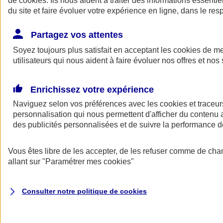
de
cookies
. Ils nous aident à traiter des informations essentie
Donner toute leur place aux territoires
du site et faire évoluer votre expérience en ligne, dans le resp
Porter l'élan du rugby féminin
Partagez vos attentes
Soyez toujours plus satisfait en acceptant les
cookies
de mes
utilisateurs qui nous aident à faire évoluer nos offres et nos 
Enrichissez votre expérience
Naviguez selon vos préférences avec les
cookies et traceur
personnalisation qui nous permettent d'afficher du contenu a
des publicités personnalisées et de suivre la performance
Vous êtes libre de les accepter, de les refuser comme de cha
allant sur
"Paramétrer mes
cookies
"
Nos actualités
Retour à la section précédente
Fermer le menu principal
Consulter notre politique de
cookies