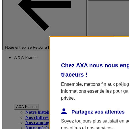
Fermer le menu princip
Notre entreprise
Retour à la section précédente
AXA France
Chez AXA nous nous enga
traceurs
!
Ensemble, mettons fin aux préjugé
informations essentielles pour gar
privée.
AXA France
Partagez vos attentes
Notre histoire
Nos chiffres clés
Soyez toujours plus satisfait en 
Nos campagnes publicitaires
Notre mécénat
nos offres et nos services.