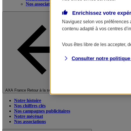
Nos associations
Enrichissez votre expé
Naviguez selon vos préférences 
contenu adapté à vos centres d'i
Vous êtes libre de les accepter, 
Consulter notre politiqu
Fermer le menu principal
AXA France
Retour à la section précédente
Notre histoire
Nos chiffres clés
Nos campagnes publicitaires
Notre mécénat
Nos associations