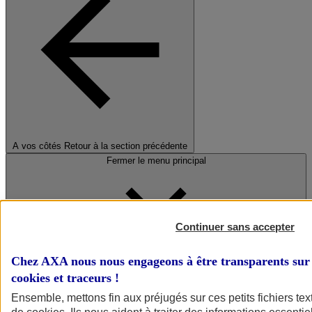
A vos côtés
Retour à la section précédente
Fermer le menu principal
Continuer sans accepter
Chez AXA nous nous engageons à être transparents sur 
cookies et traceurs
!
Préserver la nature et le climat
Ensemble, mettons fin aux préjugés sur ces petits fichiers te
Faire avancer la solidarité et l'inclusion