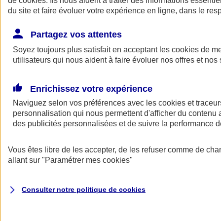
de
cookies
. Ils nous aident à traiter des informations essentie
Donner toute leur place aux territoires
du site et faire évoluer votre expérience en ligne, dans le resp
Porter l'élan du rugby féminin
Partagez vos attentes
Soyez toujours plus satisfait en acceptant les
cookies
de mes
utilisateurs qui nous aident à faire évoluer nos offres et nos 
Enrichissez votre expérience
Naviguez selon vos préférences avec les
cookies et traceur
personnalisation qui nous permettent d'afficher du contenu a
des publicités personnalisées et de suivre la performance
Vous êtes libre de les accepter, de les refuser comme de cha
allant sur
"Paramétrer mes
cookies
"
Nos actualités
Retour à la section précédente
Fermer le menu principal
Consulter notre politique de
cookies