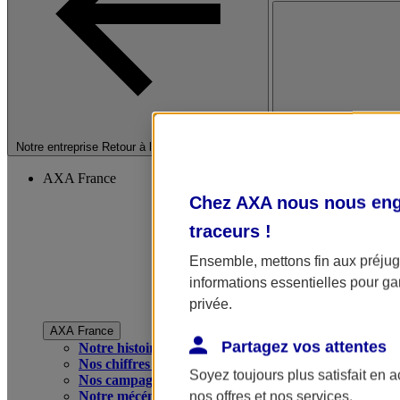
Fermer le menu princip
Notre entreprise
Retour à la section précédente
AXA France
Chez AXA nous nous enga
traceurs
!
Ensemble, mettons fin aux préjugé
informations essentielles pour gar
privée.
AXA France
Partagez vos attentes
Notre histoire
Nos chiffres clés
Soyez toujours plus satisfait en 
Nos campagnes publicitaires
Notre mécénat
nos offres et nos services.