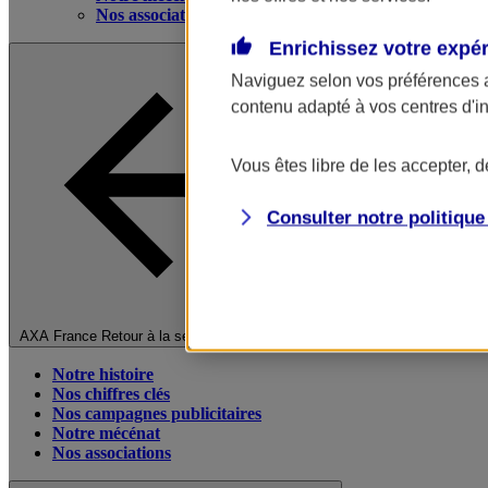
Nos associations
Enrichissez votre expé
Naviguez selon vos préférences 
contenu adapté à vos centres d'i
Vous êtes libre de les accepter, 
Consulter notre politiqu
Fermer le menu principal
AXA France
Retour à la section précédente
Notre histoire
Nos chiffres clés
Nos campagnes publicitaires
Notre mécénat
Nos associations