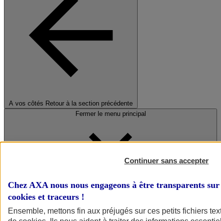
A vos côtés
Retour à la section précédente
Fermer le menu principal
Continuer sans accepter
Chez AXA nous nous engageons à être transparents sur 
cookies et traceurs
!
Préserver la nature et le climat
Ensemble, mettons fin aux préjugés sur ces petits fichiers te
Faire avancer la solidarité et l'inclusion