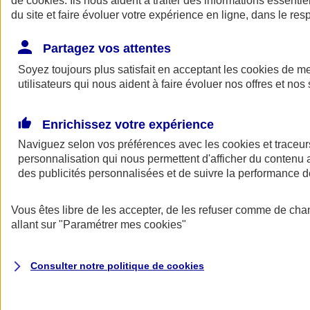
de
cookies
. Ils nous aident à traiter des informations essentie
Donner toute leur place aux territoires
du site et faire évoluer votre expérience en ligne, dans le resp
Porter l'élan du rugby féminin
Partagez vos attentes
Soyez toujours plus satisfait en acceptant les
cookies
de mes
utilisateurs qui nous aident à faire évoluer nos offres et nos 
Enrichissez votre expérience
Naviguez selon vos préférences avec les
cookies et traceur
personnalisation qui nous permettent d'afficher du contenu a
des publicités personnalisées et de suivre la performance
Vous êtes libre de les accepter, de les refuser comme de cha
allant sur
"Paramétrer mes
cookies
"
Nos actualités
Retour à la section précédente
Fermer le menu principal
Consulter notre politique de
cookies