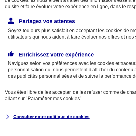
de
cookies
. Ils nous aident à traiter des informations essentie
Donner toute leur place aux territoires
du site et faire évoluer votre expérience en ligne, dans le resp
Porter l'élan du rugby féminin
Partagez vos attentes
Soyez toujours plus satisfait en acceptant les
cookies
de mes
utilisateurs qui nous aident à faire évoluer nos offres et nos 
Enrichissez votre expérience
Naviguez selon vos préférences avec les
cookies et traceur
personnalisation qui nous permettent d'afficher du contenu a
des publicités personnalisées et de suivre la performance
Vous êtes libre de les accepter, de les refuser comme de cha
allant sur
"Paramétrer mes
cookies
"
Nos actualités
Retour à la section précédente
Fermer le menu principal
Consulter notre politique de
cookies