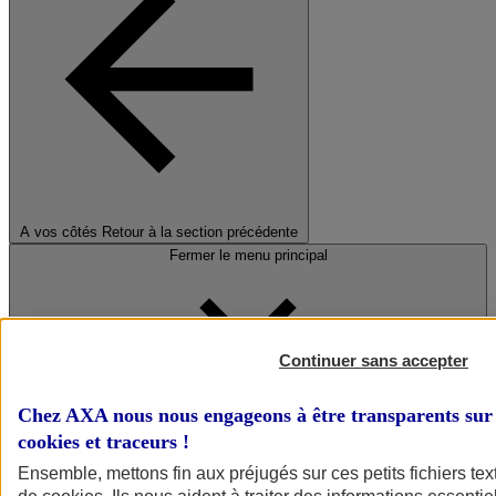
A vos côtés
Retour à la section précédente
Fermer le menu principal
Continuer sans accepter
Chez AXA nous nous engageons à être transparents sur 
cookies et traceurs
!
Préserver la nature et le climat
Ensemble, mettons fin aux préjugés sur ces petits fichiers te
Faire avancer la solidarité et l'inclusion