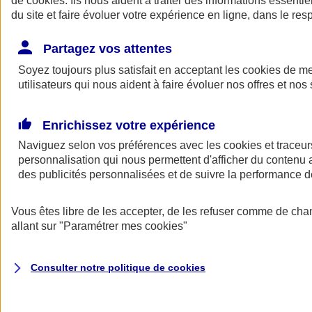
de
cookies
. Ils nous aident à traiter des informations essentie
Donner toute leur place aux territoires
du site et faire évoluer votre expérience en ligne, dans le resp
Porter l'élan du rugby féminin
Partagez vos attentes
Soyez toujours plus satisfait en acceptant les
cookies
de mes
utilisateurs qui nous aident à faire évoluer nos offres et nos 
Enrichissez votre expérience
Naviguez selon vos préférences avec les
cookies et traceur
personnalisation qui nous permettent d'afficher du contenu a
des publicités personnalisées et de suivre la performance
Vous êtes libre de les accepter, de les refuser comme de cha
allant sur
"Paramétrer mes
cookies
"
Nos actualités
Retour à la section précédente
Fermer le menu principal
Consulter notre politique de
cookies