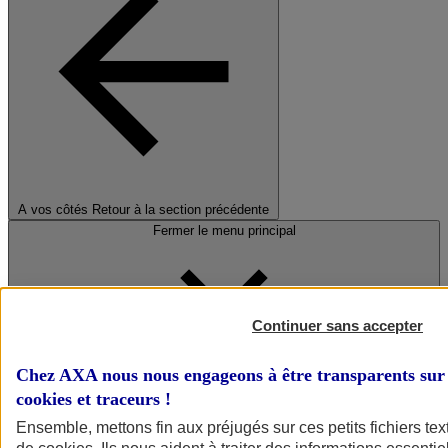
A vos côtés
Retour à la section précédente
Fermer le menu principal
Continuer sans accepter
Chez AXA nous nous engageons à être transparents sur 
cookies et traceurs
!
Préserver la nature et le climat
Ensemble, mettons fin aux préjugés sur ces petits fichiers te
Faire avancer la solidarité et l'inclusion