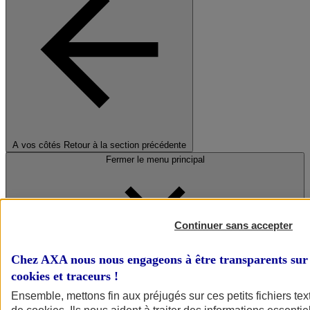
A vos côtés
Retour à la section précédente
Fermer le menu principal
Continuer sans accepter
Chez AXA nous nous engageons à être transparents sur 
cookies et traceurs
!
Préserver la nature et le climat
Ensemble, mettons fin aux préjugés sur ces petits fichiers te
Faire avancer la solidarité et l'inclusion