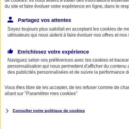
de
cookies
. Ils nous aident à traiter des informations essentie
Donner toute leur place aux territoires
du site et faire évoluer votre expérience en ligne, dans le resp
Porter l'élan du rugby féminin
Partagez vos attentes
Soyez toujours plus satisfait en acceptant les
cookies
de mes
utilisateurs qui nous aident à faire évoluer nos offres et nos 
Enrichissez votre expérience
Naviguez selon vos préférences avec les
cookies et traceur
personnalisation qui nous permettent d'afficher du contenu a
des publicités personnalisées et de suivre la performance
Vous êtes libre de les accepter, de les refuser comme de cha
allant sur
"Paramétrer mes
cookies
"
Nos actualités
Retour à la section précédente
Fermer le menu principal
Consulter notre politique de
cookies