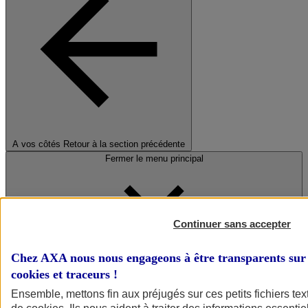
A vos côtés
Retour à la section précédente
Fermer le menu principal
Continuer sans accepter
Chez AXA nous nous engageons à être transparents sur 
cookies et traceurs
!
Préserver la nature et le climat
Ensemble, mettons fin aux préjugés sur ces petits fichiers te
Faire avancer la solidarité et l'inclusion