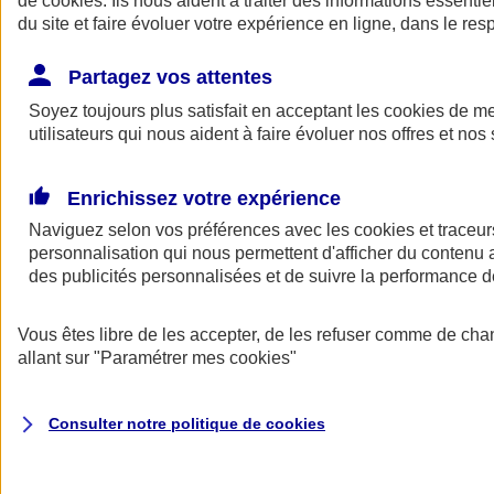
de
cookies
. Ils nous aident à traiter des informations essentie
Donner toute leur place aux territoires
du site et faire évoluer votre expérience en ligne, dans le resp
Porter l'élan du rugby féminin
Partagez vos attentes
Soyez toujours plus satisfait en acceptant les
cookies
de mes
utilisateurs qui nous aident à faire évoluer nos offres et nos 
Enrichissez votre expérience
Naviguez selon vos préférences avec les
cookies et traceur
personnalisation qui nous permettent d'afficher du contenu a
des publicités personnalisées et de suivre la performance
Vous êtes libre de les accepter, de les refuser comme de cha
allant sur
"Paramétrer mes
cookies
"
Nos actualités
Retour à la section précédente
Fermer le menu principal
Consulter notre politique de
cookies