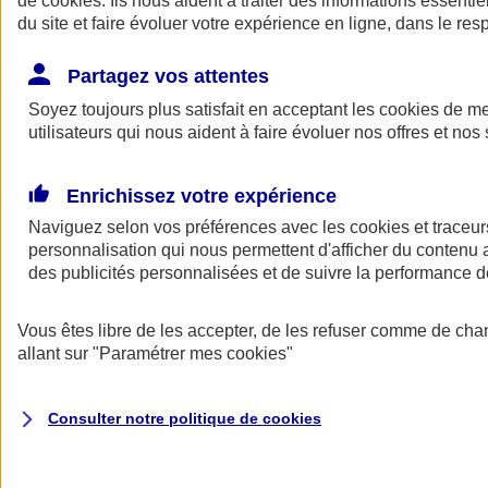
de
cookies
. Ils nous aident à traiter des informations essentie
Donner toute leur place aux territoires
du site et faire évoluer votre expérience en ligne, dans le resp
Porter l'élan du rugby féminin
Partagez vos attentes
Soyez toujours plus satisfait en acceptant les
cookies
de mes
utilisateurs qui nous aident à faire évoluer nos offres et nos 
Enrichissez votre expérience
Naviguez selon vos préférences avec les
cookies et traceur
personnalisation qui nous permettent d'afficher du contenu a
des publicités personnalisées et de suivre la performance
Vous êtes libre de les accepter, de les refuser comme de cha
allant sur
"Paramétrer mes
cookies
"
Nos actualités
Retour à la section précédente
Fermer le menu principal
Consulter notre politique de
cookies