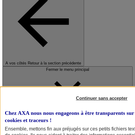
A vos côtés
Retour à la section précédente
Fermer le menu principal
Continuer sans accepter
Chez AXA nous nous engageons à être transparents sur 
cookies et traceurs
!
Préserver la nature et le climat
Ensemble, mettons fin aux préjugés sur ces petits fichiers te
Faire avancer la solidarité et l'inclusion