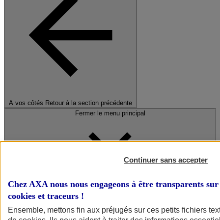
A vos côtés
Retour à la section précédente
Fermer le menu principal
Continuer sans accepter
Chez AXA nous nous engageons à être transparents sur 
cookies et traceurs
!
Préserver la nature et le climat
Ensemble, mettons fin aux préjugés sur ces petits fichiers te
Faire avancer la solidarité et l'inclusion