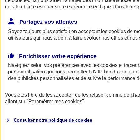
de
cookies
. Ils nous aident à traiter des informations essentie
Donner toute leur place aux territoires
du site et faire évoluer votre expérience en ligne, dans le resp
Porter l'élan du rugby féminin
Partagez vos attentes
Soyez toujours plus satisfait en acceptant les
cookies
de mes
utilisateurs qui nous aident à faire évoluer nos offres et nos 
Enrichissez votre expérience
Naviguez selon vos préférences avec les
cookies et traceur
personnalisation qui nous permettent d'afficher du contenu a
des publicités personnalisées et de suivre la performance
Vous êtes libre de les accepter, de les refuser comme de cha
allant sur
"Paramétrer mes
cookies
"
Nos actualités
Retour à la section précédente
Fermer le menu principal
Consulter notre politique de
cookies