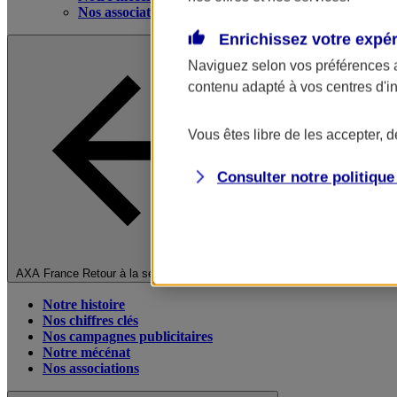
Nos associations
Enrichissez votre expé
Naviguez selon vos préférences 
contenu adapté à vos centres d'i
Vous êtes libre de les accepter, 
Consulter notre politiqu
Fermer le menu principal
AXA France
Retour à la section précédente
Notre histoire
Nos chiffres clés
Nos campagnes publicitaires
Notre mécénat
Nos associations