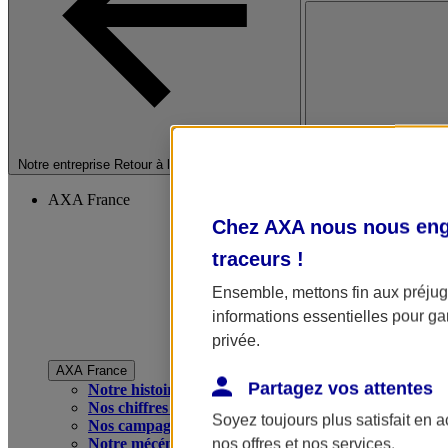
Fermer le menu princip
Notre entreprise
Retour à la section précédente
AXA France
Chez AXA nous nous enga
traceurs
!
Ensemble, mettons fin aux préjugé
informations essentielles pour gar
privée.
AXA France
Partagez vos attentes
Notre histoire
Nos chiffres clés
Soyez toujours plus satisfait en 
Nos campagnes publicitaires
Notre mécénat
nos offres et nos services.