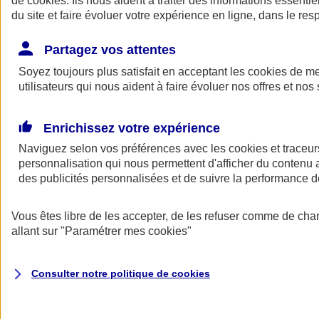
de
cookies
. Ils nous aident à traiter des informations essentie
Donner toute leur place aux territoires
du site et faire évoluer votre expérience en ligne, dans le resp
Porter l'élan du rugby féminin
Partagez vos attentes
Soyez toujours plus satisfait en acceptant les
cookies
de mes
utilisateurs qui nous aident à faire évoluer nos offres et nos 
Enrichissez votre expérience
Naviguez selon vos préférences avec les
cookies et traceur
personnalisation qui nous permettent d'afficher du contenu a
des publicités personnalisées et de suivre la performance
Vous êtes libre de les accepter, de les refuser comme de cha
allant sur
"Paramétrer mes
cookies
"
Nos actualités
Retour à la section précédente
Fermer le menu principal
Consulter notre politique de
cookies