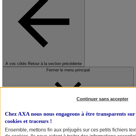
A vos côtés
Retour à la section précédente
Fermer le menu principal
Continuer sans accepter
Chez AXA nous nous engageons à être transparents sur 
cookies et traceurs
!
Préserver la nature et le climat
Ensemble, mettons fin aux préjugés sur ces petits fichiers te
Faire avancer la solidarité et l'inclusion