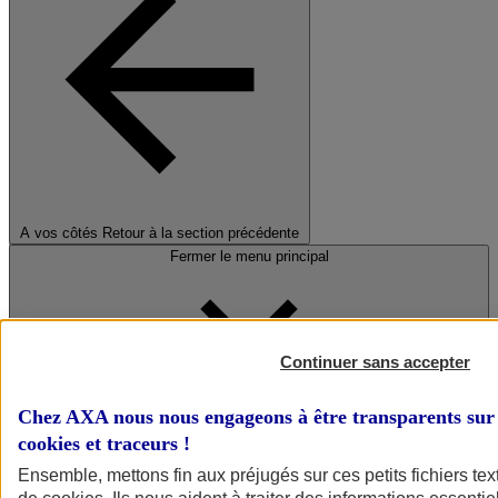
A vos côtés
Retour à la section précédente
Fermer le menu principal
Continuer sans accepter
Chez AXA nous nous engageons à être transparents sur 
cookies et traceurs
!
Préserver la nature et le climat
Ensemble, mettons fin aux préjugés sur ces petits fichiers te
Faire avancer la solidarité et l'inclusion