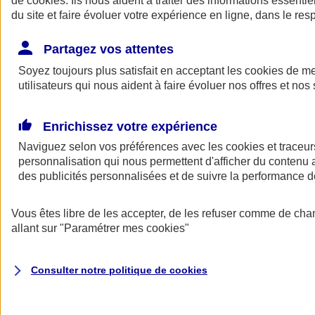
de
cookies
. Ils nous aident à traiter des informations essentie
Donner toute leur place aux territoires
du site et faire évoluer votre expérience en ligne, dans le resp
Porter l'élan du rugby féminin
Partagez vos attentes
Soyez toujours plus satisfait en acceptant les
cookies
de mes
utilisateurs qui nous aident à faire évoluer nos offres et nos 
Enrichissez votre expérience
Naviguez selon vos préférences avec les
cookies et traceur
personnalisation qui nous permettent d'afficher du contenu a
des publicités personnalisées et de suivre la performance
Vous êtes libre de les accepter, de les refuser comme de cha
allant sur
"Paramétrer mes
cookies
"
Nos actualités
Retour à la section précédente
Fermer le menu principal
Consulter notre politique de
cookies