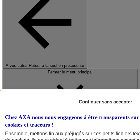
A vos côtés
Retour à la section précédente
Fermer le menu principal
Continuer sans accepter
Chez AXA nous nous engageons à être transparents sur 
cookies et traceurs
!
Préserver la nature et le climat
Ensemble, mettons fin aux préjugés sur ces petits fichiers te
Faire avancer la solidarité et l'inclusion