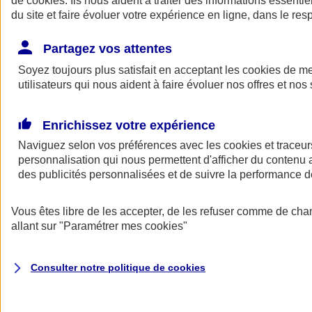
de
cookies
. Ils nous aident à traiter des informations essentie
Donner toute leur place aux territoires
du site et faire évoluer votre expérience en ligne, dans le resp
Porter l'élan du rugby féminin
Partagez vos attentes
Soyez toujours plus satisfait en acceptant les
cookies
de mes
utilisateurs qui nous aident à faire évoluer nos offres et nos 
Enrichissez votre expérience
Naviguez selon vos préférences avec les
cookies et traceur
personnalisation qui nous permettent d'afficher du contenu a
des publicités personnalisées et de suivre la performance
Vous êtes libre de les accepter, de les refuser comme de cha
allant sur
"Paramétrer mes
cookies
"
Nos actualités
Retour à la section précédente
Fermer le menu principal
Consulter notre politique de
cookies