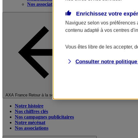
Nos associations
Enrichissez votre expé
Naviguez selon vos préférences 
contenu adapté à vos centres d'i
Vous êtes libre de les accepter, 
Consulter notre politiqu
Fermer le menu principal
AXA France
Retour à la section précédente
Notre histoire
Nos chiffres clés
Nos campagnes publicitaires
Notre mécénat
Nos associations