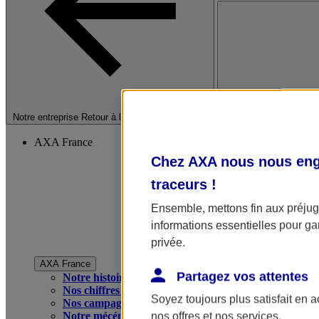
Fermer le menu princip
Notre entreprise
Retour à la section précédente
AXA France
Chez AXA nous nous enga
traceurs
!
Ensemble, mettons fin aux préjugé
informations essentielles pour gar
privée.
AXA France
Partagez vos attentes
Notre histoire
Nos chiffres clés
Soyez toujours plus satisfait en 
Nos campagnes publicitaires
Notre mécénat
nos offres et nos services.