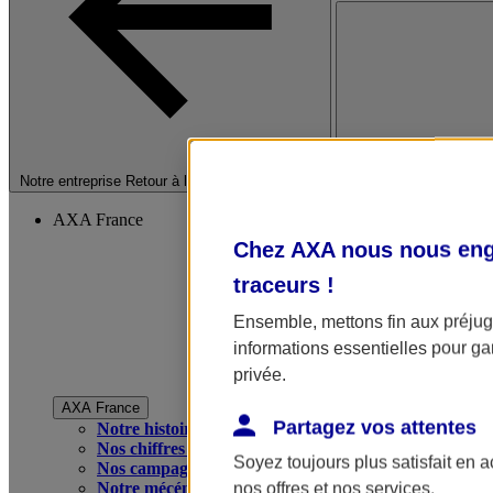
Fermer le menu princip
Notre entreprise
Retour à la section précédente
AXA France
Chez AXA nous nous enga
traceurs
!
Ensemble, mettons fin aux préjugé
informations essentielles pour gar
privée.
AXA France
Partagez vos attentes
Notre histoire
Nos chiffres clés
Soyez toujours plus satisfait en 
Nos campagnes publicitaires
Notre mécénat
nos offres et nos services.