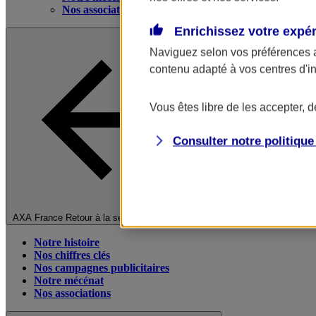
Nos associations
Enrichissez votre expé
Naviguez selon vos préférences 
contenu adapté à vos centres d'i
Vous êtes libre de les accepter, 
Consulter notre politiqu
Fermer le menu principal
AXA France
Retour à la section précédente
Notre histoire
Nos chiffres clés
Nos campagnes publicitaires
Notre mécénat
Nos associations