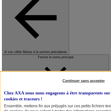
A vos côtés
Retour à la section précédente
Fermer le menu principal
Continuer sans accepter
Chez AXA nous nous engageons à être transparents sur 
cookies et traceurs
!
Préserver la nature et le climat
Ensemble, mettons fin aux préjugés sur ces petits fichiers te
Faire avancer la solidarité et l'inclusion