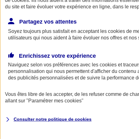
de
cookies
. Ils nous aident à traiter des informations essentie
Donner toute leur place aux territoires
du site et faire évoluer votre expérience en ligne, dans le resp
Porter l'élan du rugby féminin
Partagez vos attentes
Soyez toujours plus satisfait en acceptant les
cookies
de mes
utilisateurs qui nous aident à faire évoluer nos offres et nos 
Enrichissez votre expérience
Naviguez selon vos préférences avec les
cookies et traceur
personnalisation qui nous permettent d'afficher du contenu a
des publicités personnalisées et de suivre la performance
Vous êtes libre de les accepter, de les refuser comme de cha
allant sur
"Paramétrer mes
cookies
"
Nos actualités
Retour à la section précédente
Fermer le menu principal
Consulter notre politique de
cookies