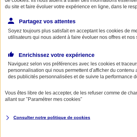
de
cookies
. Ils nous aident à traiter des informations essentie
Donner toute leur place aux territoires
du site et faire évoluer votre expérience en ligne, dans le resp
Porter l'élan du rugby féminin
Partagez vos attentes
Soyez toujours plus satisfait en acceptant les
cookies
de mes
utilisateurs qui nous aident à faire évoluer nos offres et nos 
Enrichissez votre expérience
Naviguez selon vos préférences avec les
cookies et traceur
personnalisation qui nous permettent d'afficher du contenu a
des publicités personnalisées et de suivre la performance
Vous êtes libre de les accepter, de les refuser comme de cha
allant sur
"Paramétrer mes
cookies
"
Nos actualités
Retour à la section précédente
Fermer le menu principal
Consulter notre politique de
cookies