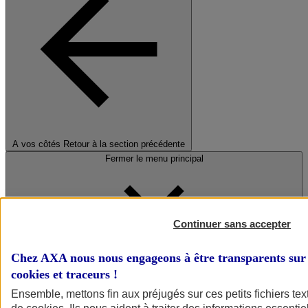
A vos côtés
Retour à la section précédente
Fermer le menu principal
Continuer sans accepter
Chez AXA nous nous engageons à être transparents sur 
cookies et traceurs
!
Préserver la nature et le climat
Ensemble, mettons fin aux préjugés sur ces petits fichiers te
Faire avancer la solidarité et l'inclusion