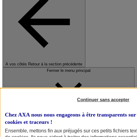
A vos côtés
Retour à la section précédente
Fermer le menu principal
Continuer sans accepter
Chez AXA nous nous engageons à être transparents sur 
cookies et traceurs
!
Préserver la nature et le climat
Ensemble, mettons fin aux préjugés sur ces petits fichiers te
Faire avancer la solidarité et l'inclusion