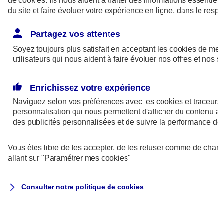
de
cookies
. Ils nous aident à traiter des informations essentie
Donner toute leur place aux territoires
du site et faire évoluer votre expérience en ligne, dans le resp
Porter l'élan du rugby féminin
Partagez vos attentes
Soyez toujours plus satisfait en acceptant les
cookies
de mes
utilisateurs qui nous aident à faire évoluer nos offres et nos 
Enrichissez votre expérience
Naviguez selon vos préférences avec les
cookies et traceur
personnalisation qui nous permettent d'afficher du contenu a
des publicités personnalisées et de suivre la performance
Vous êtes libre de les accepter, de les refuser comme de cha
allant sur
"Paramétrer mes
cookies
"
Nos actualités
Retour à la section précédente
Fermer le menu principal
Consulter notre politique de
cookies