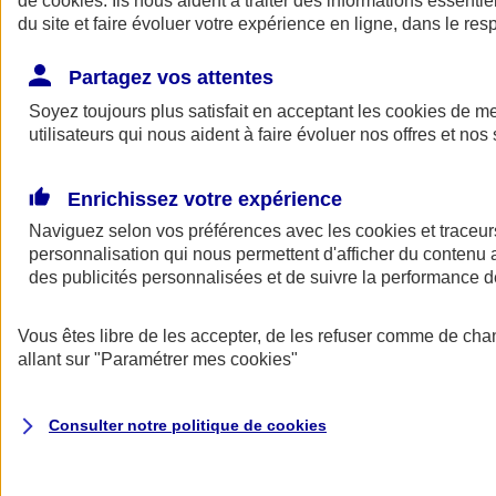
de
cookies
. Ils nous aident à traiter des informations essentie
Donner toute leur place aux territoires
du site et faire évoluer votre expérience en ligne, dans le resp
Porter l'élan du rugby féminin
Partagez vos attentes
Soyez toujours plus satisfait en acceptant les
cookies
de mes
utilisateurs qui nous aident à faire évoluer nos offres et nos 
Enrichissez votre expérience
Naviguez selon vos préférences avec les
cookies et traceur
personnalisation qui nous permettent d'afficher du contenu a
des publicités personnalisées et de suivre la performance
Vous êtes libre de les accepter, de les refuser comme de cha
allant sur
"Paramétrer mes
cookies
"
Nos actualités
Retour à la section précédente
Fermer le menu principal
Consulter notre politique de
cookies