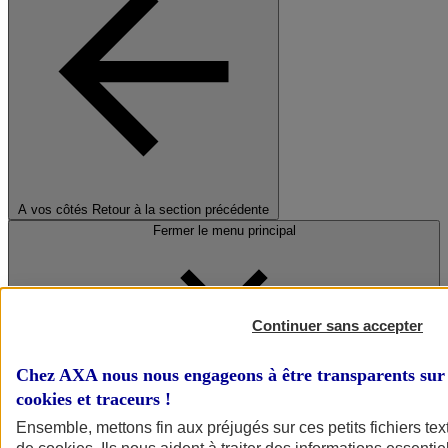
A vos côtés
Retour à la section précédente
Fermer le menu principal
Continuer sans accepter
Chez AXA nous nous engageons à être transparents sur 
cookies et traceurs
!
Préserver la nature et le climat
Ensemble, mettons fin aux préjugés sur ces petits fichiers te
Faire avancer la solidarité et l'inclusion