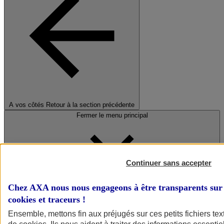
A vos côtés
Retour à la section précédente
Fermer le menu principal
Continuer sans accepter
Chez AXA nous nous engageons à être transparents sur 
cookies et traceurs
!
Préserver la nature et le climat
Ensemble, mettons fin aux préjugés sur ces petits fichiers te
Faire avancer la solidarité et l'inclusion