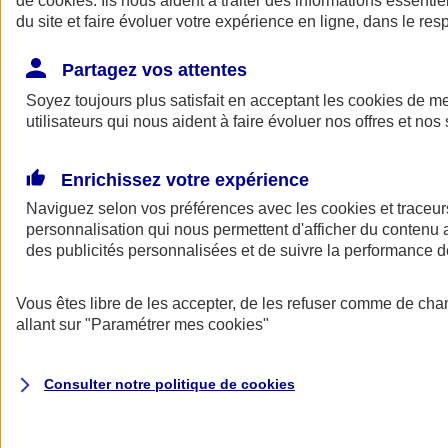
de
cookies
. Ils nous aident à traiter des informations essentie
Donner toute leur place aux territoires
du site et faire évoluer votre expérience en ligne, dans le resp
Porter l'élan du rugby féminin
Partagez vos attentes
Soyez toujours plus satisfait en acceptant les
cookies
de mes
utilisateurs qui nous aident à faire évoluer nos offres et nos 
Enrichissez votre expérience
Naviguez selon vos préférences avec les
cookies et traceur
personnalisation qui nous permettent d'afficher du contenu a
des publicités personnalisées et de suivre la performance
Vous êtes libre de les accepter, de les refuser comme de cha
allant sur
"Paramétrer mes
cookies
"
Nos actualités
Retour à la section précédente
Fermer le menu principal
Consulter notre politique de
cookies