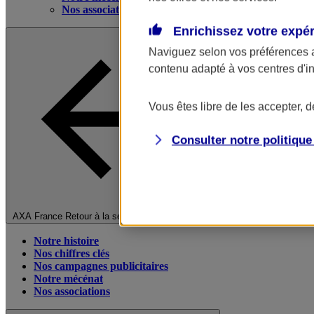
Nos associations
Enrichissez votre expé
Naviguez selon vos préférences 
contenu adapté à vos centres d'i
Vous êtes libre de les accepter, 
Consulter notre politiqu
Fermer le menu principal
AXA France
Retour à la section précédente
Notre histoire
Nos chiffres clés
Nos campagnes publicitaires
Notre mécénat
Nos associations