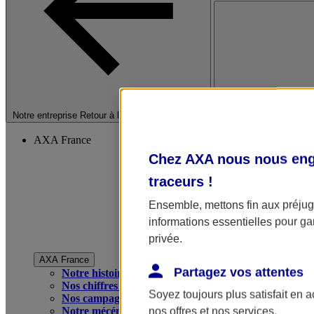
Fermer le menu princip
Notre entreprise
Retour à la section précédente
AXA France
Chez AXA nous nous enga
traceurs
!
Ensemble, mettons fin aux préjugé
informations essentielles pour gar
privée.
AXA France
Partagez vos attentes
Notre histoire
Nos chiffres clés
Soyez toujours plus satisfait en 
Nos campagnes publicitaires
Notre mécénat
nos offres et nos services.