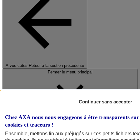
A vos côtés
Retour à la section précédente
Fermer le menu principal
Continuer sans accepter
Chez AXA nous nous engageons à être transparents sur 
cookies et traceurs
!
Préserver la nature et le climat
Ensemble, mettons fin aux préjugés sur ces petits fichiers te
Faire avancer la solidarité et l'inclusion