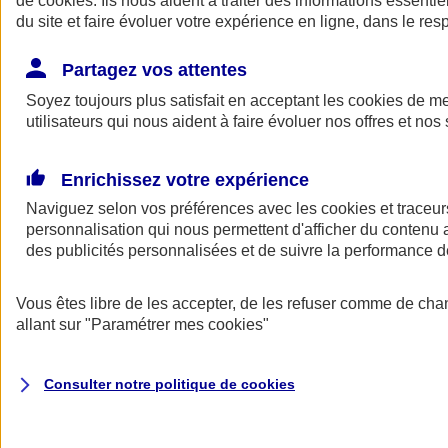
de
cookies
. Ils nous aident à traiter des informations essentie
Donner toute leur place aux territoires
du site et faire évoluer votre expérience en ligne, dans le resp
Porter l'élan du rugby féminin
Partagez vos attentes
Soyez toujours plus satisfait en acceptant les
cookies
de mes
utilisateurs qui nous aident à faire évoluer nos offres et nos 
Enrichissez votre expérience
Naviguez selon vos préférences avec les
cookies et traceur
personnalisation qui nous permettent d'afficher du contenu a
des publicités personnalisées et de suivre la performance
Vous êtes libre de les accepter, de les refuser comme de cha
allant sur
"Paramétrer mes
cookies
"
Nos actualités
Retour à la section précédente
Fermer le menu principal
Consulter notre politique de
cookies