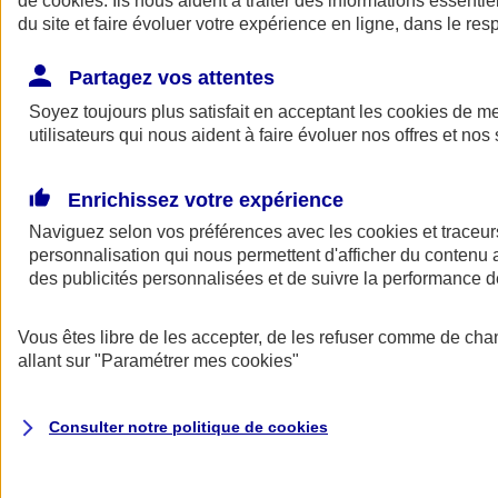
de
cookies
. Ils nous aident à traiter des informations essentie
Donner toute leur place aux territoires
du site et faire évoluer votre expérience en ligne, dans le resp
Porter l'élan du rugby féminin
Partagez vos attentes
Soyez toujours plus satisfait en acceptant les
cookies
de mes
utilisateurs qui nous aident à faire évoluer nos offres et nos 
Enrichissez votre expérience
Naviguez selon vos préférences avec les
cookies et traceur
personnalisation qui nous permettent d'afficher du contenu a
des publicités personnalisées et de suivre la performance
Vous êtes libre de les accepter, de les refuser comme de cha
allant sur
"Paramétrer mes
cookies
"
Nos actualités
Retour à la section précédente
Fermer le menu principal
Consulter notre politique de
cookies