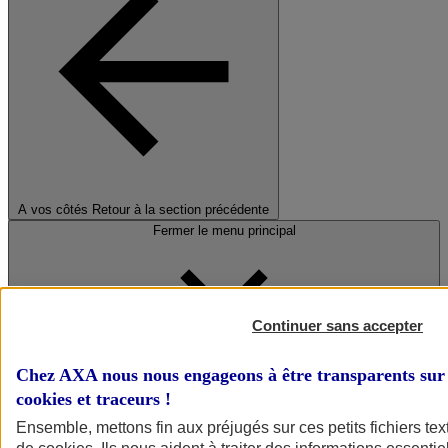
A vos côtés
Retour à la section précédente
Fermer le menu principal
Continuer sans accepter
Chez AXA nous nous engageons à être transparents sur 
cookies et traceurs
!
Préserver la nature et le climat
Ensemble, mettons fin aux préjugés sur ces petits fichiers te
Faire avancer la solidarité et l'inclusion