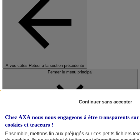
A vos côtés
Retour à la section précédente
Fermer le menu principal
Continuer sans accepter
Chez AXA nous nous engageons à être transparents sur 
cookies et traceurs
!
Préserver la nature et le climat
Ensemble, mettons fin aux préjugés sur ces petits fichiers te
Faire avancer la solidarité et l'inclusion