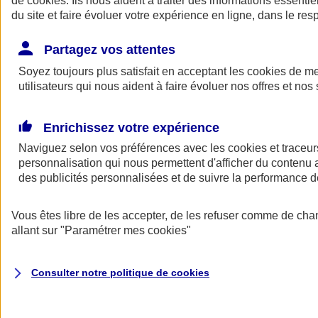
de
cookies
. Ils nous aident à traiter des informations essentie
Donner toute leur place aux territoires
du site et faire évoluer votre expérience en ligne, dans le resp
Porter l'élan du rugby féminin
Partagez vos attentes
Soyez toujours plus satisfait en acceptant les
cookies
de mes
utilisateurs qui nous aident à faire évoluer nos offres et nos 
Enrichissez votre expérience
Naviguez selon vos préférences avec les
cookies et traceur
personnalisation qui nous permettent d'afficher du contenu a
des publicités personnalisées et de suivre la performance
Vous êtes libre de les accepter, de les refuser comme de cha
allant sur
"Paramétrer mes
cookies
"
Nos actualités
Retour à la section précédente
Fermer le menu principal
Consulter notre politique de
cookies