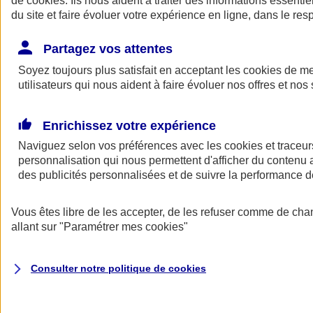
de
cookies
. Ils nous aident à traiter des informations essentie
Donner toute leur place aux territoires
du site et faire évoluer votre expérience en ligne, dans le resp
Porter l'élan du rugby féminin
Partagez vos attentes
Soyez toujours plus satisfait en acceptant les
cookies
de mes
utilisateurs qui nous aident à faire évoluer nos offres et nos 
Enrichissez votre expérience
Naviguez selon vos préférences avec les
cookies et traceur
personnalisation qui nous permettent d'afficher du contenu a
des publicités personnalisées et de suivre la performance
Vous êtes libre de les accepter, de les refuser comme de cha
allant sur
"Paramétrer mes
cookies
"
Nos actualités
Retour à la section précédente
Fermer le menu principal
Consulter notre politique de
cookies