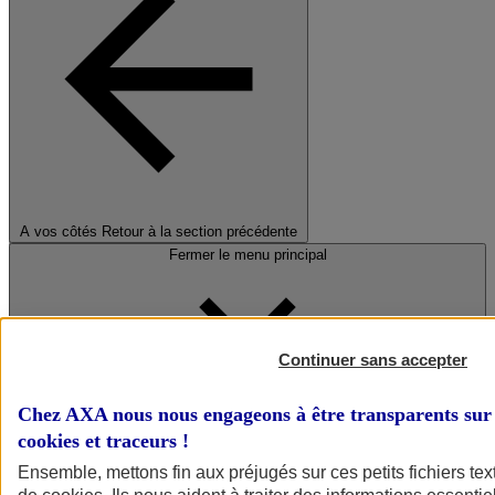
A vos côtés
Retour à la section précédente
Fermer le menu principal
Continuer sans accepter
Chez AXA nous nous engageons à être transparents sur 
cookies et traceurs
!
Préserver la nature et le climat
Ensemble, mettons fin aux préjugés sur ces petits fichiers te
Faire avancer la solidarité et l'inclusion