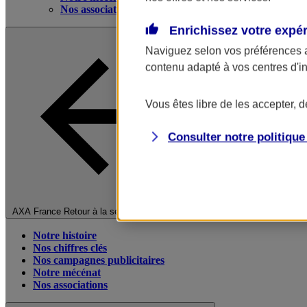
Nos associations
Enrichissez votre expé
Naviguez selon vos préférences 
contenu adapté à vos centres d'i
Vous êtes libre de les accepter, 
Consulter notre politiqu
Fermer le menu principal
AXA France
Retour à la section précédente
Notre histoire
Nos chiffres clés
Nos campagnes publicitaires
Notre mécénat
Nos associations