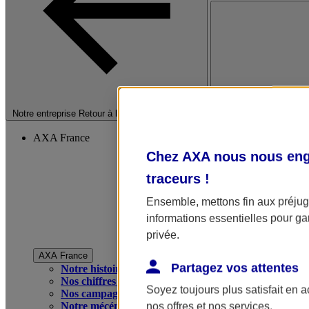
Fermer le menu princip
Notre entreprise
Retour à la section précédente
AXA France
Chez AXA nous nous enga
traceurs
!
Ensemble, mettons fin aux préjugé
informations essentielles pour gar
privée.
AXA France
Partagez vos attentes
Notre histoire
Nos chiffres clés
Soyez toujours plus satisfait en 
Nos campagnes publicitaires
Notre mécénat
nos offres et nos services.