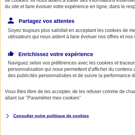
de
cookies
. Ils nous aident à traiter des informations essentie
Donner toute leur place aux territoires
du site et faire évoluer votre expérience en ligne, dans le resp
Porter l'élan du rugby féminin
Partagez vos attentes
Soyez toujours plus satisfait en acceptant les
cookies
de mes
utilisateurs qui nous aident à faire évoluer nos offres et nos 
Enrichissez votre expérience
Naviguez selon vos préférences avec les
cookies et traceur
personnalisation qui nous permettent d'afficher du contenu a
des publicités personnalisées et de suivre la performance
Vous êtes libre de les accepter, de les refuser comme de cha
allant sur
"Paramétrer mes
cookies
"
Nos actualités
Retour à la section précédente
Fermer le menu principal
Consulter notre politique de
cookies