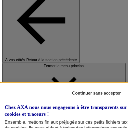
A vos côtés
Retour à la section précédente
Fermer le menu principal
Continuer sans accepter
Chez AXA nous nous engageons à être transparents sur 
cookies et traceurs
!
Préserver la nature et le climat
Ensemble, mettons fin aux préjugés sur ces petits fichiers te
Faire avancer la solidarité et l'inclusion