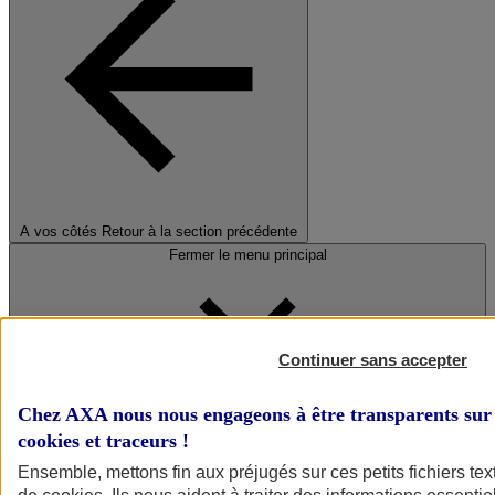
A vos côtés
Retour à la section précédente
Fermer le menu principal
Continuer sans accepter
Chez AXA nous nous engageons à être transparents sur 
cookies et traceurs
!
Préserver la nature et le climat
Ensemble, mettons fin aux préjugés sur ces petits fichiers te
Faire avancer la solidarité et l'inclusion