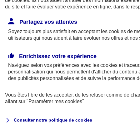
de
cookies
. Ils nous aident à traiter des informations essentie
Donner toute leur place aux territoires
du site et faire évoluer votre expérience en ligne, dans le resp
Porter l'élan du rugby féminin
Partagez vos attentes
Soyez toujours plus satisfait en acceptant les
cookies
de mes
utilisateurs qui nous aident à faire évoluer nos offres et nos 
Enrichissez votre expérience
Naviguez selon vos préférences avec les
cookies et traceur
personnalisation qui nous permettent d'afficher du contenu a
des publicités personnalisées et de suivre la performance
Vous êtes libre de les accepter, de les refuser comme de cha
allant sur
"Paramétrer mes
cookies
"
Nos actualités
Retour à la section précédente
Fermer le menu principal
Consulter notre politique de
cookies