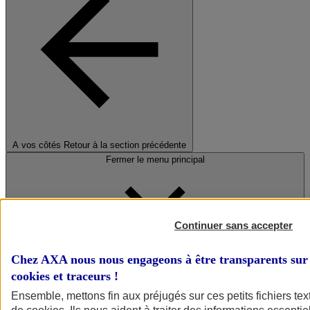
A vos côtés
Retour à la section précédente
Fermer le menu principal
Continuer sans accepter
Chez AXA nous nous engageons à être transparents sur 
cookies et traceurs
!
Préserver la nature et le climat
Ensemble, mettons fin aux préjugés sur ces petits fichiers te
Faire avancer la solidarité et l'inclusion