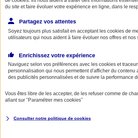
de
cookies
. Ils nous aident à traiter des informations essentie
Donner toute leur place aux territoires
du site et faire évoluer votre expérience en ligne, dans le resp
Porter l'élan du rugby féminin
Partagez vos attentes
Soyez toujours plus satisfait en acceptant les
cookies
de mes
utilisateurs qui nous aident à faire évoluer nos offres et nos 
Enrichissez votre expérience
Naviguez selon vos préférences avec les
cookies et traceur
personnalisation qui nous permettent d'afficher du contenu a
des publicités personnalisées et de suivre la performance
Vous êtes libre de les accepter, de les refuser comme de cha
allant sur
"Paramétrer mes
cookies
"
Nos actualités
Retour à la section précédente
Fermer le menu principal
Consulter notre politique de
cookies