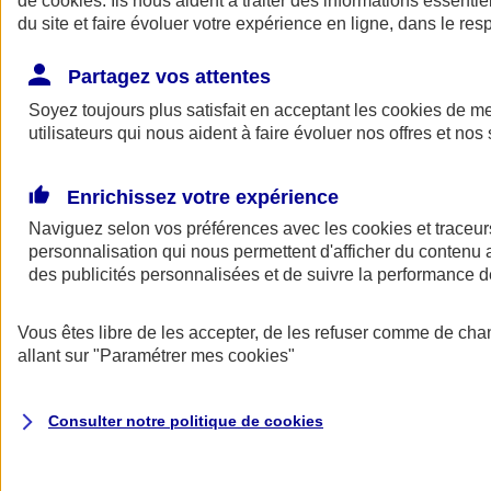
de
cookies
. Ils nous aident à traiter des informations essentie
Donner toute leur place aux territoires
du site et faire évoluer votre expérience en ligne, dans le resp
Porter l'élan du rugby féminin
Partagez vos attentes
Soyez toujours plus satisfait en acceptant les
cookies
de mes
utilisateurs qui nous aident à faire évoluer nos offres et nos 
Enrichissez votre expérience
Naviguez selon vos préférences avec les
cookies et traceur
personnalisation qui nous permettent d'afficher du contenu a
des publicités personnalisées et de suivre la performance
Vous êtes libre de les accepter, de les refuser comme de cha
allant sur
"Paramétrer mes
cookies
"
Nos actualités
Retour à la section précédente
Fermer le menu principal
Consulter notre politique de
cookies