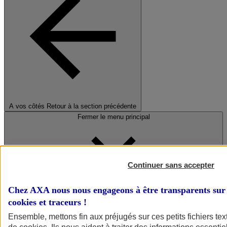
A vos côtés
Retour à la section précédente
Fermer le menu principal
Continuer sans accepter
Chez AXA nous nous engageons à être transparents sur 
cookies et traceurs
!
Préserver la nature et le climat
Ensemble, mettons fin aux préjugés sur ces petits fichiers te
Faire avancer la solidarité et l'inclusion