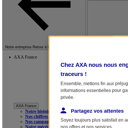
Fermer le menu princip
Notre entreprise
Retour à la section précédente
AXA France
Chez AXA nous nous enga
traceurs
!
Ensemble, mettons fin aux préjugé
informations essentielles pour gar
privée.
AXA France
Partagez vos attentes
Notre histoire
Nos chiffres clés
Soyez toujours plus satisfait en 
Nos campagnes publicitaires
Notre mécénat
nos offres et nos services.