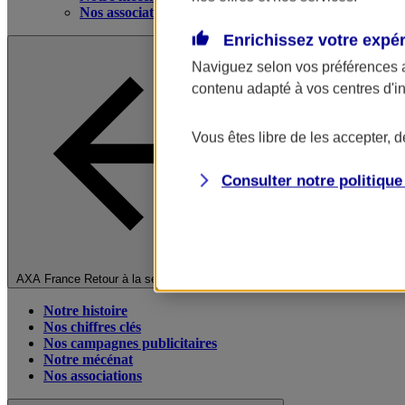
Nos associations
Enrichissez votre expé
Naviguez selon vos préférences 
contenu adapté à vos centres d'i
Vous êtes libre de les accepter, 
Consulter notre politiqu
Fermer le menu principal
AXA France
Retour à la section précédente
Notre histoire
Nos chiffres clés
Nos campagnes publicitaires
Notre mécénat
Nos associations